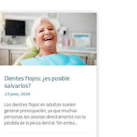
Dientes flojos: ¿es posible
Dentic
salvarlos?
necesi
23 junio, 2026
16 junio,
Los dientes flojos en adultos suelen
¿Sabías q
generar preocupación, ya que muchas
directam
personas los asocian directamente con la
definitiv
pérdida de la pieza dental. Sin emba...
temporal