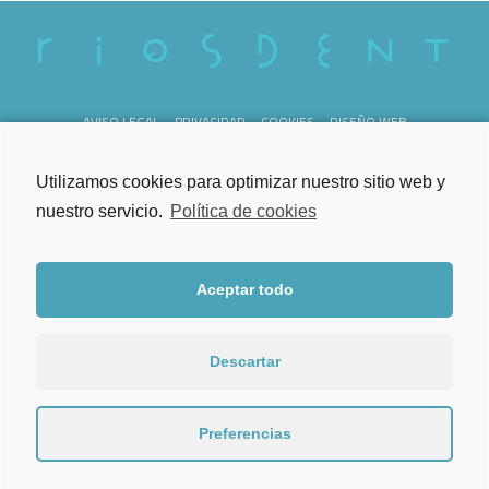
AVISO LEGAL
PRIVACIDAD
COOKIES
DISEÑO WEB
REG. SANITARIO C-36-000238
Utilizamos cookies para optimizar nuestro sitio web y
nuestro servicio.
Política de cookies
Aceptar todo
Lunes a Viernes
de 09.00h a 21.00h
Descartar
Torrecedeira 52, Bajo
36202 Vigo
Preferencias
986 202 444
Tel.