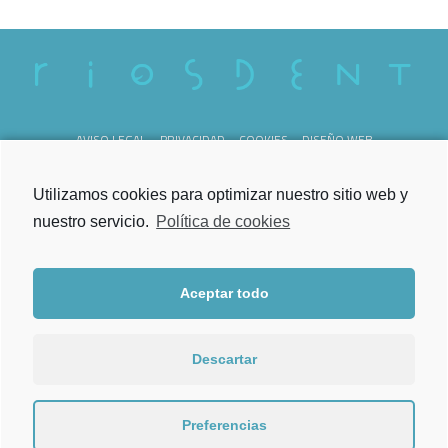
AVISO LEGAL
PRIVACIDAD
COOKIES
DISEÑO WEB
REG. SANITARIO C-36-000238
Utilizamos cookies para optimizar nuestro sitio web y
nuestro servicio.
Política de cookies
Aceptar todo
Lunes a Viernes
de 09.00h a 21.00h
Descartar
Torrecedeira 52, Bajo
36202 Vigo
Preferencias