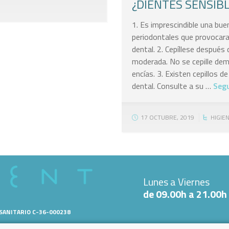
¿DIENTES SENSIB
1. Es imprescindible una bu
periodontales que provocaran
dental. 2. Cepíllese después
moderada. No se cepille dem
encías. 3. Existen cepillos d
dental. Consulte a su …
Segu
17 OCTUBRE, 2019
HIGIE
Lunes a Viernes
de 09.00h a 21.00h
 SANITARIO C-36-000238