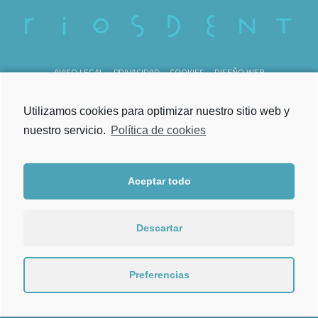
AVISO LEGAL
PRIVACIDAD
COOKIES
DISEÑO WEB
REG. SANITARIO C-36-000238
Utilizamos cookies para optimizar nuestro sitio web y
nuestro servicio.
Política de cookies
Aceptar todo
Lunes a Viernes
de 09.00h a 21.00h
Descartar
Torrecedeira 52, Bajo
36202 Vigo
Preferencias
986 202 444
Tel.