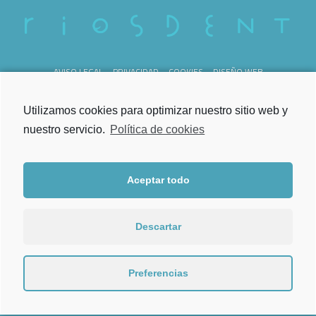
AVISO LEGAL
PRIVACIDAD
COOKIES
DISEÑO WEB
REG. SANITARIO C-36-000238
Utilizamos cookies para optimizar nuestro sitio web y
nuestro servicio.
Política de cookies
Aceptar todo
Lunes a Viernes
de 09.00h a 21.00h
Descartar
Torrecedeira 52, Bajo
36202 Vigo
Preferencias
986 202 444
Tel.