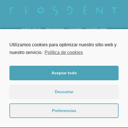
AVISO LEGAL
PRIVACIDAD
COOKIES
DISEÑO WEB
REG. SANITARIO C-36-000238
Utilizamos cookies para optimizar nuestro sitio web y
nuestro servicio.
Política de cookies
Aceptar todo
Lunes a Viernes
de 09.00h a 21.00h
Descartar
Torrecedeira 52, Bajo
36202 Vigo
Preferencias
986 202 444
Tel.