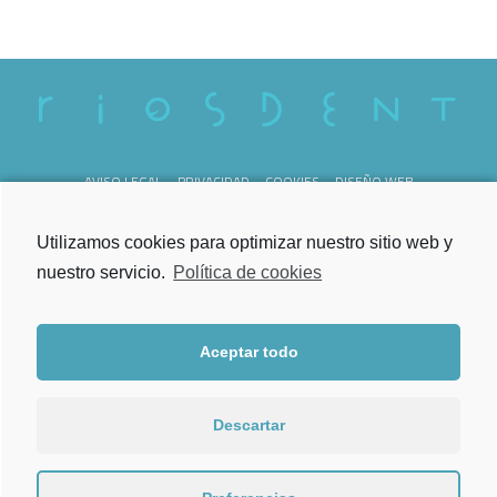
AVISO LEGAL
PRIVACIDAD
COOKIES
DISEÑO WEB
REG. SANITARIO C-36-000238
Utilizamos cookies para optimizar nuestro sitio web y
nuestro servicio.
Política de cookies
Aceptar todo
Lunes a Viernes
de 09.00h a 21.00h
Descartar
Torrecedeira 52, Bajo
36202 Vigo