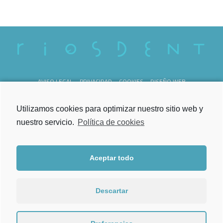
AVISO LEGAL
PRIVACIDAD
COOKIES
DISEÑO WEB
REG. SANITARIO C-36-000238
Utilizamos cookies para optimizar nuestro sitio web y
nuestro servicio.
Política de cookies
Aceptar todo
Lunes a Viernes
de 09.00h a 21.00h
Descartar
Torrecedeira 52, Bajo
36202 Vigo