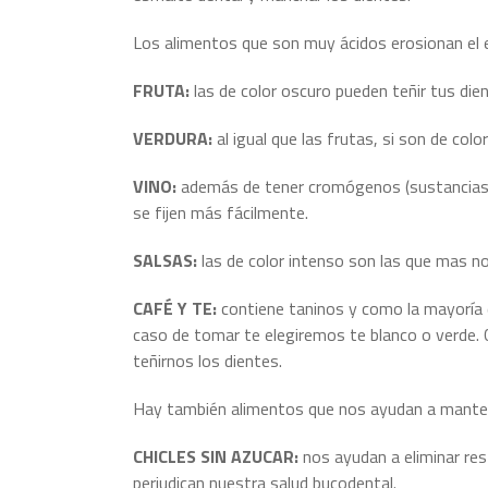
Los alimentos que son muy ácidos erosionan el 
FRUTA:
las de color oscuro pueden teñir tus di
VERDURA:
al igual que las frutas, si son de co
VINO:
además de tener cromógenos (sustancias co
se fijen más fácilmente.
SALSAS:
las de color intenso son las que mas n
CAFÉ Y TE:
contiene taninos y como la mayoría 
caso de tomar te elegiremos te blanco o verde.
teñirnos los dientes.
Hay también alimentos que nos ayudan a manten
CHICLES SIN AZUCAR:
nos ayudan a eliminar rest
perjudican nuestra salud bucodental.