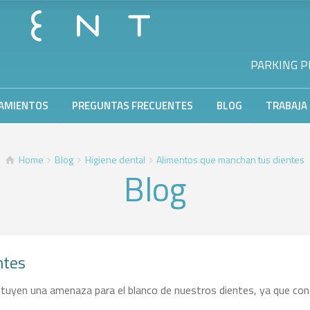
PARKING PR
AMIENTOS
PREGUNTAS FRECUENTES
BLOG
TRABAJA
Home
Blog
Higiene dental
Alimentos que manchan tus dientes
Blog
ntes
ituyen una amenaza para el blanco de nuestros dientes, ya que con