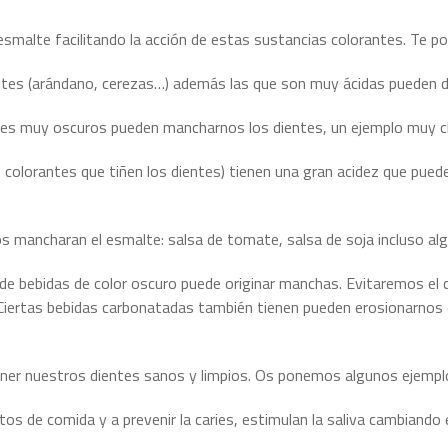
esmalte facilitando la acción de estas sustancias colorantes. Te 
entes (arándano, cerezas…) además las que son muy ácidas pueden d
lores muy oscuros pueden mancharnos los dientes, un ejemplo muy cl
lorantes que tiñen los dientes) tienen una gran acidez que puede
os mancharan el esmalte: salsa de tomate, salsa de soja incluso a
de bebidas de color oscuro puede originar manchas. Evitaremos el 
 Ciertas bebidas carbonatadas también tienen pueden erosionarnos 
er nuestros dientes sanos y limpios. Os ponemos algunos ejempl
os de comida y a prevenir la caries, estimulan la saliva cambiando 