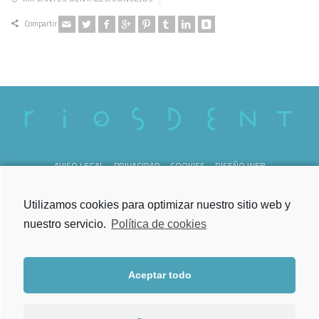
Compartir
AVISO LEGAL
PRIVACIDAD
COOKIES
DISEÑO WEB
REG. SANITARIO C-36-000238
Utilizamos cookies para optimizar nuestro sitio web y
nuestro servicio.
Política de cookies
Aceptar todo
Lunes a Viernes
de 09.00h a 21.00h