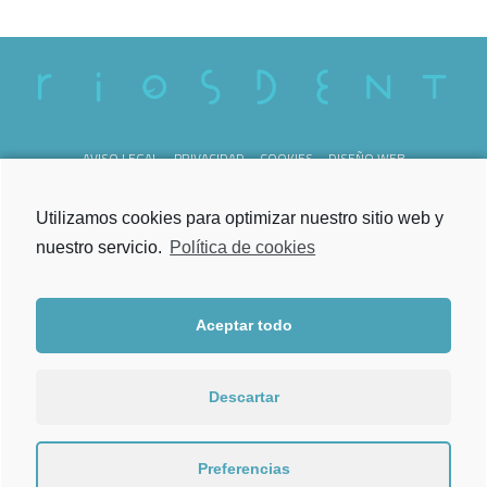
AVISO LEGAL
PRIVACIDAD
COOKIES
DISEÑO WEB
REG. SANITARIO C-36-000238
Utilizamos cookies para optimizar nuestro sitio web y
nuestro servicio.
Política de cookies
Aceptar todo
Lunes a Viernes
de 09.00h a 21.00h
Descartar
Torrecedeira 52, Bajo
36202 Vigo
Preferencias