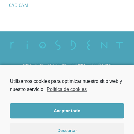
CAD CAM
AVISO LEGAL
PRIVACIDAD
COOKIES
DISEÑO WEB
REG. SANITARIO C-36-000238
Utilizamos cookies para optimizar nuestro sitio web y
nuestro servicio.
Política de cookies
Aceptar todo
Lunes a Viernes
de 09.00h a 21.00h
Descartar