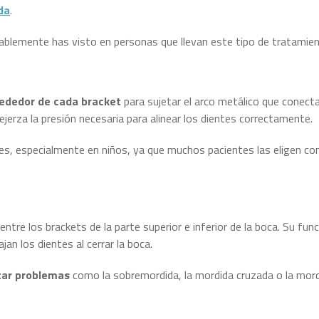
da
.
ablemente has visto en personas que llevan este tipo de tratamien
ededor de cada bracket
para sujetar el arco metálico que conecta
jerza la presión necesaria para alinear los dientes correctamente.
res, especialmente en niños, ya que muchos pacientes las eligen co
re los brackets de la parte superior e inferior de la boca. Su fun
ajan los dientes al cerrar la boca.
atar problemas
como la sobremordida, la mordida cruzada o la mord