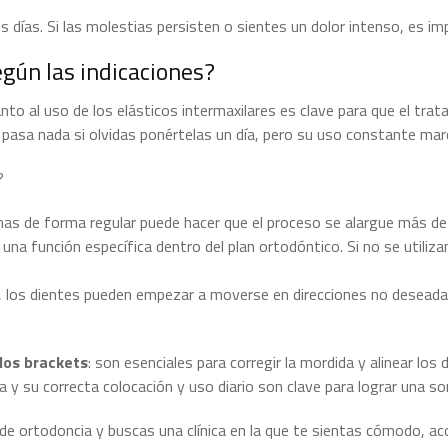
 días. Si las molestias persisten o sientes un dolor intenso, es im
egún las indicaciones?
anto al uso de los elásticos intermaxilares es clave para que el tra
pasa nada si olvidas ponértelas un día, pero su uso constante marc
?
s de forma regular puede hacer que el proceso se alargue más de 
na función específica dentro del plan ortodóntico. Si no se utiliz
, los dientes pueden empezar a moverse en direcciones no deseada
los brackets
: son esenciales para corregir la mordida y alinear lo
y su correcta colocación y uso diario son clave para lograr una so
e ortodoncia y buscas una clínica en la que te sientas cómodo, a