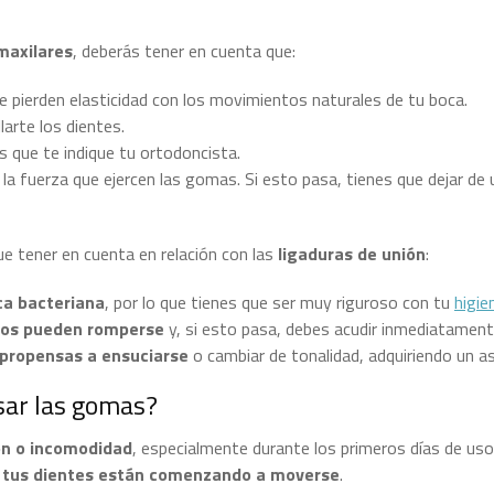
maxilares
, deberás tener en cuenta que:
e pierden elasticidad con los movimientos naturales de tu boca.
larte los dientes.
s que te indique tu ortodoncista.
a fuerza que ejercen las gomas. Si esto pasa, tienes que dejar de u
e tener en cuenta en relación con las
ligaduras de unión
:
ca bacteriana
, por lo que tienes que ser muy riguroso con tu
higie
icos pueden romperse
y, si esto pasa, debes acudir inmediatamente
 propensas a ensuciarse
o cambiar de tonalidad, adquiriendo un a
usar las gomas?
ón o incomodidad
, especialmente durante los primeros días de uso
y tus dientes están comenzando a moverse
.