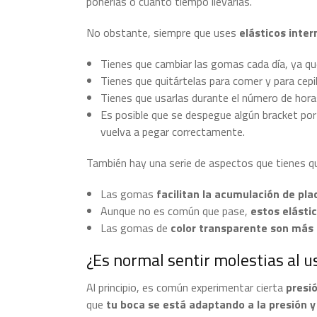
ponerlas o cuánto tiempo llevarlas.
No obstante, siempre que uses
elásticos inter
Tienes que cambiar las gomas cada día, ya qu
Tienes que quitártelas para comer y para cepil
Tienes que usarlas durante el número de hora
Es posible que se despegue algún bracket por l
vuelva a pegar correctamente.
También hay una serie de aspectos que tienes qu
Las gomas
facilitan la acumulación de pla
Aunque no es común que pase,
estos elást
Las gomas de
color transparente son más
¿Es normal sentir molestias al 
Al principio, es común experimentar cierta
presi
que
tu boca se está adaptando a la presión 