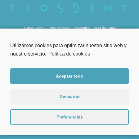
AVISO LEGAL
PRIVACIDAD
COOKIES
DISEÑO WEB
REG. SANITARIO C-36-000238
Utilizamos cookies para optimizar nuestro sitio web y
nuestro servicio.
Política de cookies
Aceptar todo
Lunes a Viernes
de 09.00h a 21.00h
Descartar
Torrecedeira 52, Bajo
36202 Vigo
Preferencias
986 202 444
Tel.